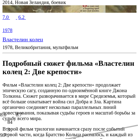
2014, Новая Зеландия, боевик
7.0
6.2
1978
Властелин колец
1978, Великобритания, мультфильм
Подробный сюжет фильма «Властелин
колец 2: Две крепости»
Фильм «Властелин колец 2: Две крепости» продолжает
эпическую сагу, созданную по одноимённой книге Джона
Толкина. Сюжет разворачивается в мире Средиземья, который
всё больше охватывает война сил Добра и Зла. Картина
органично соединяет несколько параллельных линий
повествования, показывая судьбы героев и масштаб борьбы за
8.6
8.7
судьбу всего мира.
84
Второй фильм трилогии начинается сразу после событий
3
первой части, когда Братство Кольца распалось, и каждый из
9.7