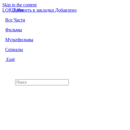
Skip to the content
LORD
Добавить в закладки
f
i
l
m
Добавлено
Все Части
Фильмы
Мультфильмы
Сериалы
Ещё