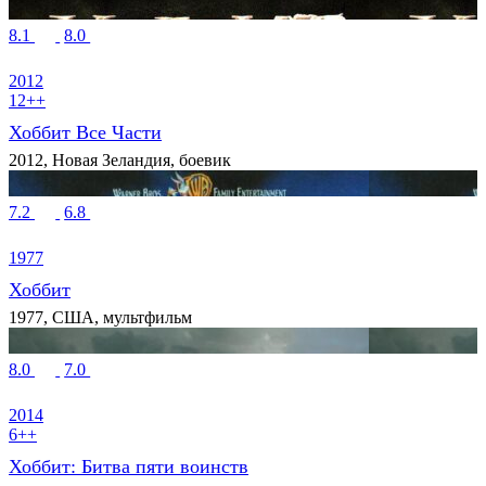
8.1
8.0
2012
12++
Хоббит Все Части
2012, Новая Зеландия, боевик
7.2
6.8
1977
Хоббит
1977, США, мультфильм
8.0
7.0
2014
6++
Хоббит: Битва пяти воинств