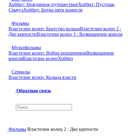
Хоббит: Нежданное путешествие
Хоббит: Пустошь
Смауга
Хоббит: Битва пяти воинств
Фильмы
Властелин колец: Братство кольца
Властелин колец 2 :
Две крепости
Властелин колец 3 : Возвращение короля
Мультфильмы
Властелин колец: Война рохирримов
Возвращение
короля
Властелин колец
Хоббит
Сериалы
Властелин колец: Кольца власти
Обратная связь
Фильмы
Властелин колец 2 : Две крепости