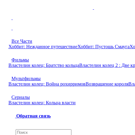
Все Части
Хоббит: Нежданное путешествие
Хоббит: Пустошь Смауга
Хо
Фильмы
Властелин колец: Братство кольца
Властелин колец 2 : Две к
Мультфильмы
Властелин колец: Война рохирримов
Возвращение короля
Вл
Сериалы
Властелин колец: Кольца власти
Обратная связь