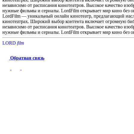
независимо от расписания кинотеатров. Высокое качество изоб
нужные фильмы и сериалы. LordFilm открывает мир кино без 
LordFilm — уникальный онлайн кинотеатр, предлагающий насла
кинотеатрах. Широкий выбор контента включает огромную библ
независимо от расписания кинотеатров. Высокое качество изоб
нужные фильмы и сериалы. LordFilm открывает мир кино без 
LORD
f
i
l
m
Обратная связь