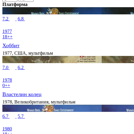
Платформа
7.2
6.8
1977
18++
Хоббит
1977, США, мультфильм
7.0
6.2
1978
0++
Властелин колец
1978, Великобритания, мультфильм
6.7
5.7
1980