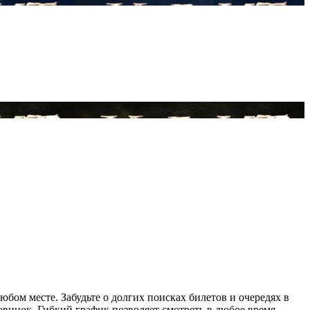
ом месте. Забудьте о долгих поисках билетов и очередях в
винок. Гибкий график позволяет смотреть в любое время,