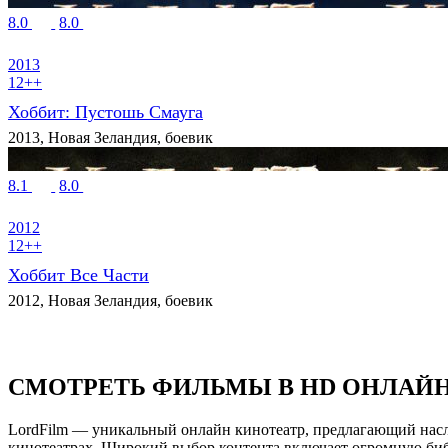
8.0
8.0
2013
12++
Хоббит: Пустошь Смауга
2013, Новая Зеландия, боевик
8.1
8.0
2012
12++
Хоббит Все Части
2012, Новая Зеландия, боевик
СМОТРЕТЬ ФИЛЬМЫ В HD ОНЛАЙ
LordFilm — уникальный онлайн кинотеатр, предлагающий насла
кинотеатрах. Широкий выбор контента включает огромную библ