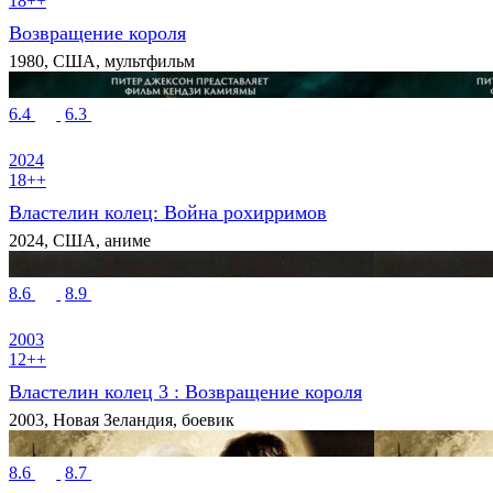
18++
Возвращение короля
1980, США, мультфильм
6.4
6.3
2024
18++
Властелин колец: Война рохирримов
2024, США, аниме
8.6
8.9
2003
12++
Властелин колец 3 : Возвращение короля
2003, Новая Зеландия, боевик
8.6
8.7