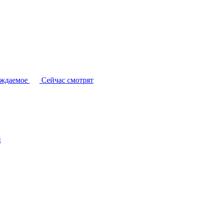
уждаемое
Сейчас смотрят
и