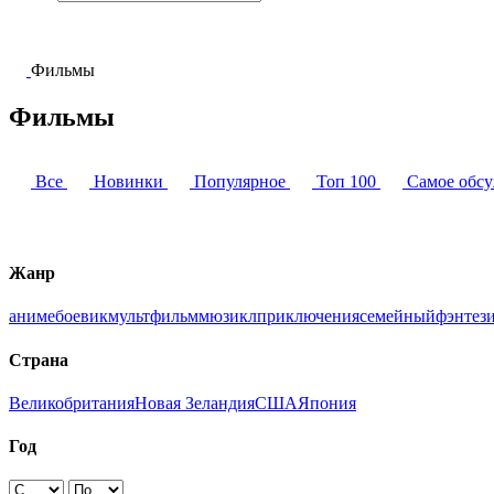
Фильмы
Фильмы
Все
Новинки
Популярное
Топ 100
Самое обс
Жанр
аниме
боевик
мультфильм
мюзикл
приключения
семейный
фэнтез
Страна
Великобритания
Новая Зеландия
США
Япония
Год