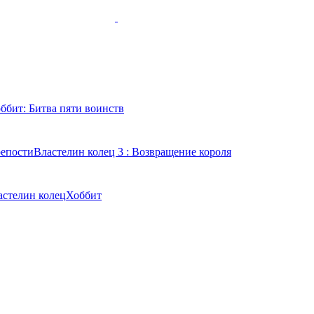
ббит: Битва пяти воинств
репости
Властелин колец 3 : Возвращение короля
астелин колец
Хоббит